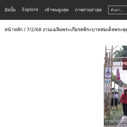
Explore
อัลบั้ม
เข้าชมสูงสุด
ภาพถ่ายล่าสุด
หน้าหลัก
/
7/2/68 งานเฉลิมพระเกียรตพิระบาทสมเด็จพระพุท
ภาพกิจกรรม