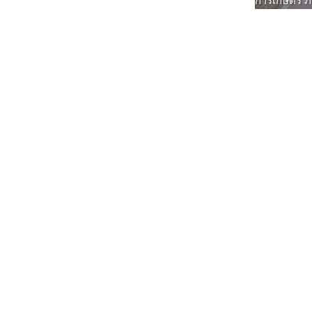
การเกษตร ภาย
หายไป"
410 รูปภาพ