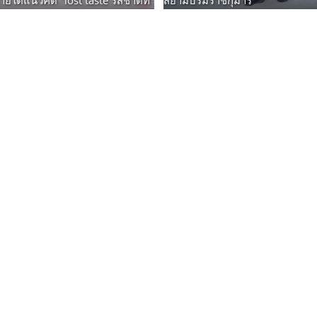
ใต้แนวคิด "lost taste รสชาติที่
สยามบรมราชกุมารี
104 รูปภาพ