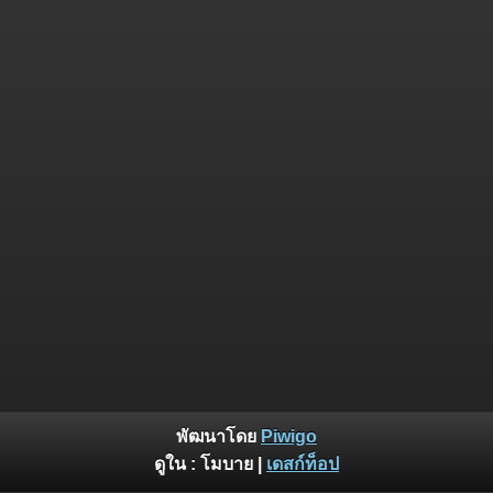
พัฒนาโดย
Piwigo
ดูใน :
โมบาย
|
เดสก์ท็อป